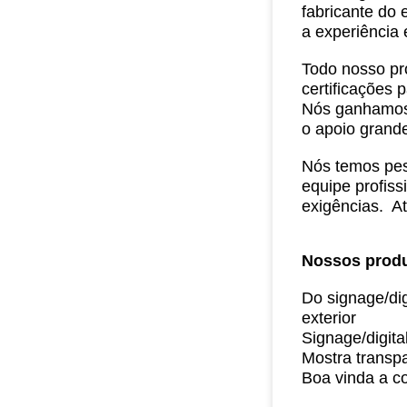
fabricante do
a experiência 
Todo nosso pr
certificações
Nós ganhamo
o apoio grand
Nós temos pess
equipe profiss
exigências.
Até
Nossos produ
Do signage/dig
exterior
Signage/digita
Mostra transpa
Boa vinda a c