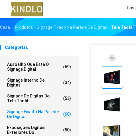
Cas
Casa
Produtos
Signage Fixado Na Parede De Digitas
Tela Táctil
Categorias
Assoalho Que Está O
(69)
Signage Digital
Signage Interno De
(34)
Digitas
Signage De Digitas Do
(53)
Tela Táctil
Signage Fixado Na Parede
(68)
De Digitas
Exposições Digitais
(50)
Exteriores Do ...