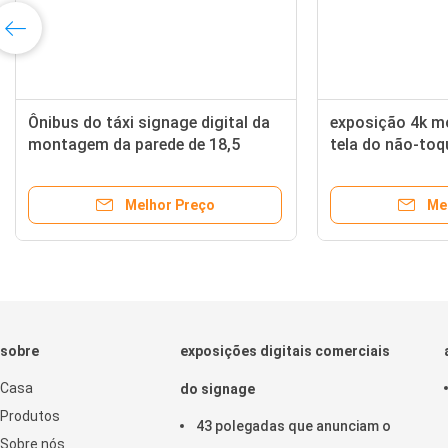
Tela táctil capacitivo fixado na
Ônibus do táxi 
parede da indicação digital de 43
montagem da pa
polegadas para a loja do telefone
polegadas com 
capacitivo da r
Melhor Preço
Me
sobre
exposições digitais comerciais
Casa
do signage
Produtos
43 polegadas que anunciam o
Sobre nós