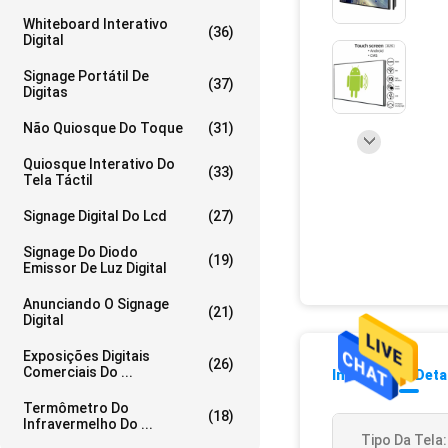
Whiteboard Interativo
(36)
Digital
Signage Portátil De
(37)
Digitas
Não Quiosque Do Toque
(31)
Quiosque Interativo Do
(33)
Tela Táctil
Signage Digital Do Lcd
(27)
Signage Do Diodo
(19)
Emissor De Luz Digital
Anunciando O Signage
(21)
Digital
Exposições Digitais
(26)
Comerciais Do ...
Informação Deta
Termômetro Do
(18)
Infravermelho Do ...
Tipo Da Tela: