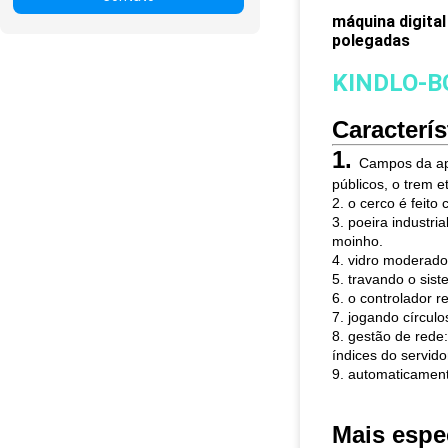
máquina digita
polegadas
KINDLO-B
Caracterís
1.
Campos da apl
públicos, o trem et
2. o cerco é feito
3. poeira industri
moinho.
4. vidro moderado 
5. travando o sis
6. o controlador r
7. jogando círcul
8. gestão de rede
índices do servido
9. automaticament
Mais espe