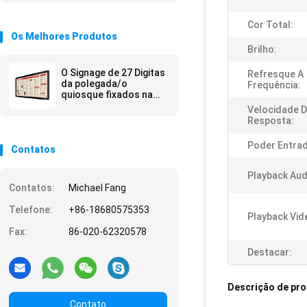
Cor Total:
Os Melhores Produtos
Brilho:
O Signage de 27 Digitas
Refresque A
da polegada/o
Frequência:
quiosque fixados na
parede do anúncio
Velocidade 
está a propaganda da
Resposta:
alameda
Poder Entra
Contatos
Playback Aud
Contatos:
Michael Fang
Telefone:
+86-18680575353
Playback Vid
Fax:
86-020-62320578
Destacar:
Descrição de pr
Contato