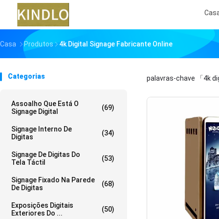
Cas
Casa
Produtos
4k Digital Signage Fabricante Online
Categorias
palavras-chave
「4k di
Assoalho Que Está O
(69)
Signage Digital
Signage Interno De
(34)
Digitas
Signage De Digitas Do
(53)
Tela Táctil
Signage Fixado Na Parede
(68)
De Digitas
Exposições Digitais
(50)
Exteriores Do ...