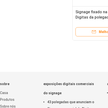
Signage fixado na
Digitas da polega
aeroporto 4k Digit
Melho
sobre
exposições digitais comerciais
Casa
do signage
Produtos
43 polegadas que anunciam o
Sobre nós