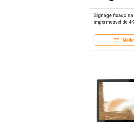
Signage fixado na
impermeável de 4
Digital com toque
Melho