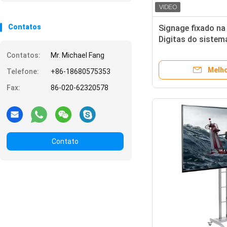
Contatos
Signage fixado na
Digitas do sistem
da polegada com 
Contatos:
Mr. Michael Fang
Melho
Telefone:
+86-18680575353
Fax:
86-020-62320578
Contato