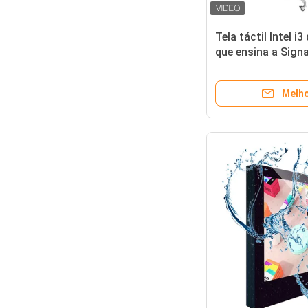
Tela táctil Intel i
que ensina a Sign
Whiteboard intera
Melho