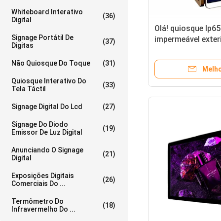
Whiteboard Interativo
(36)
Digital
Olá! quiosque Ip6
Signage Portátil De
impermeável exter
(37)
Digitas
do Signage de FRC
Não Quiosque Do Toque
(31)
Melho
Quiosque Interativo Do
(33)
Tela Táctil
Signage Digital Do Lcd
(27)
Signage Do Diodo
(19)
Emissor De Luz Digital
Anunciando O Signage
(21)
Digital
Exposições Digitais
(26)
Comerciais Do ...
Termômetro Do
(18)
Infravermelho Do ...